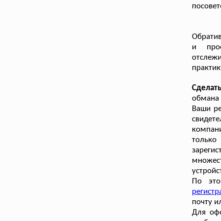
посовет
Обратив
и проф
отслеж
практик
Сделат
обмана
Ваши ре
свидет
компани
только
зареги
множес
устройс
По это
регист
почту и
Для оф