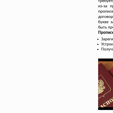
требует
из-за 
пропис
договор
букве з
быть пр
Пропис
Зарег
Устрои
Получ