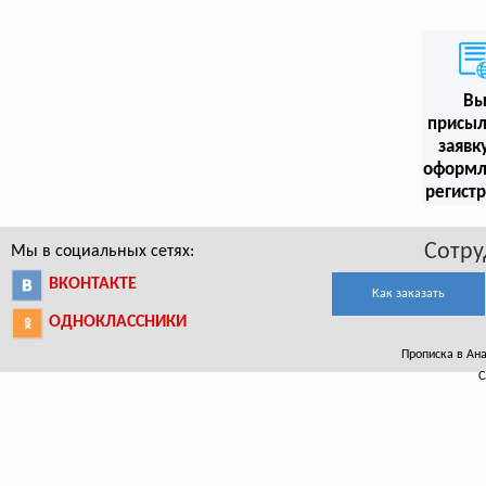
В
присыл
заявк
оформл
регист
Сотру
Мы в социальных сетях:
ВКОНТАКТЕ
Как заказать
ОДНОКЛАССНИКИ
Прописка в Ана
С