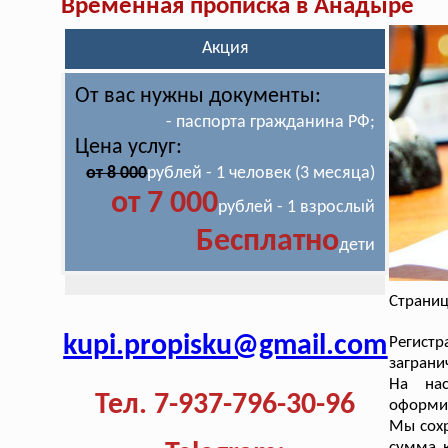
Временная прописка в Анадыре
Акция
От вас нужны документы:
- паспорта гражданина РФ;
Цена услуг:
от 8 000
рублей - 1 человек (3 месяца)
от 7 000
рублей - 1 взрослый
Бесплатно
дети
Страниц
kupi.propisku@gmail.com
Регист
заграни
На нас
Тел. 7-937-796-30-96
оформит
Мы сохр
сумма 