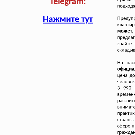
Telegram:
подходя
Нажмите тут
Предуп
кварти
может,
предлаг
знайте 
складыв
На нас
официа
цена до
человек
3 990 
временн
рассчит
внимате
практи
страны
сфере п
граждан